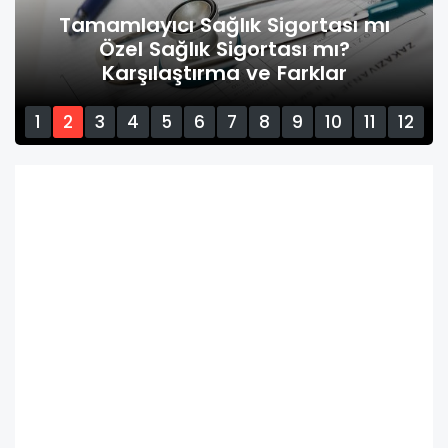
Tamamlayıcı Sağlık Sigortası mı
Özel Sağlık Sigortası mı?
Karşılaştırma ve Farklar
1
2
3
4
5
6
7
8
9
10
11
12
13
14
15