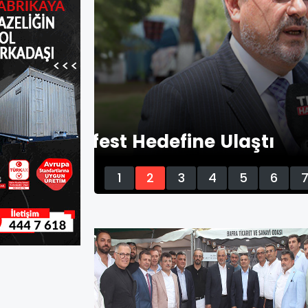
Belediye Meclisi Ağu
1
2
3
4
5
6