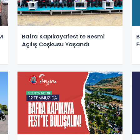
M
Bafra Kapıkayafest'te Resmi
B
Açılış Coşkusu Yaşandı
F