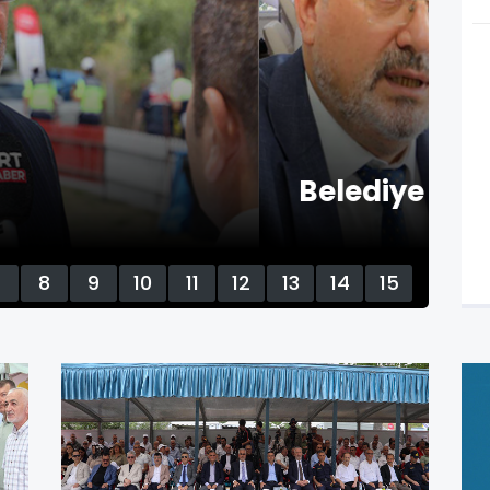
stos Ayı Olağan Toplantısı
Yapıldı
Ba
7
8
9
10
11
12
13
14
15