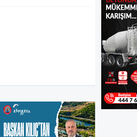
fra’da Taçlı Çeşme Yeniden Haya