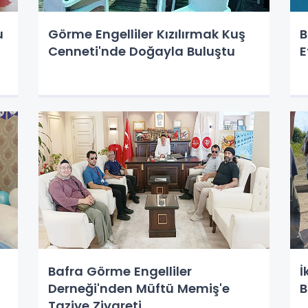
u
Görme Engelliler Kızılırmak Kuş
B
Cenneti'nde Doğayla Buluştu
E
Bafra Görme Engelliler
İ
Derneği'nden Müftü Memiş'e
B
Taziye Ziyareti