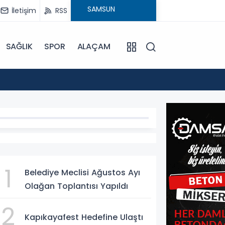
İletişim
RSS
SAĞLIK
SPOR
ALAÇAM
17:30
Beledi
1
DEM
Belediye Meclisi Ağustos Ayı
Olağan Toplantısı Yapıldı
2
Kapıkayafest Hedefine Ulaştı