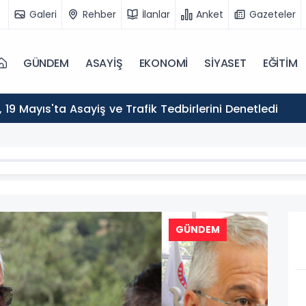
Galeri
Rehber
İlanlar
Anket
Gazeteler
GÜNDEM
ASAYİŞ
EKONOMİ
SİYASET
EĞİTİM
ı, 19 Mayıs'ta Asayiş ve Trafik Tedbirlerini Denetledi
GÜN