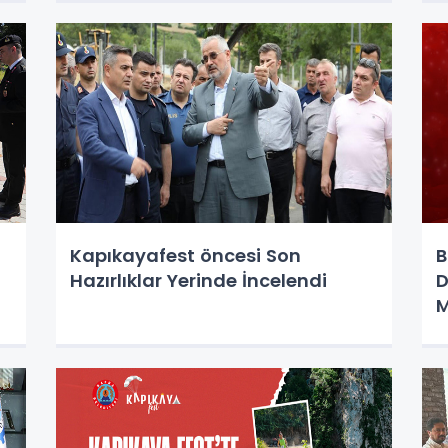
Kapıkayafest öncesi Son
B
Hazırlıklar Yerinde İncelendi
D
M