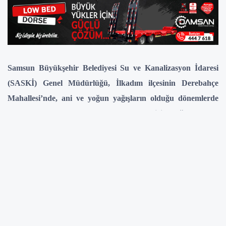
Samsun Büyükşehir Belediyesi Su ve Kanalizasyon İdaresi
(SASKİ) Genel Müdürlüğü, İlkadım ilçesinin Derebahçe
Mahallesi’nde, ani ve yoğun yağışların olduğu dönemlerde
meydana gelen su baskınlarını önlemek için yağmur suyu
hattı çalışması başlattı. 2025 yılı altyapı yatırımları
kapsamında yağmur sularının Mert Irmağı’na deşarjını
sağlayacak projeyle ilgili açıklama yapan Büyükşehir
Belediye Başkanı Halit Doğan, 900 metre uzunluğundaki
hattı 3 ay içerisinde bitirmeyi hedeflediklerini belirtti.
Bölgede ayrıca kanalizasyon hatlarının yenileneceği
öğrenildi.