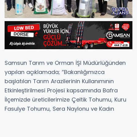
Samsun Tarım ve Orman İŞl Müdürlüğünden
yapılan açıklamada; “Bakanlığımızca
başlatılan Tarım Arazilerinin Kullanımının
Etkinleştirilmesi Projesi kapsamında Bafra
İlçemizde üreticilerimize Çeltik Tohumu, Kuru
Fasulye Tohumu, Sera Naylonu ve Kadın
çiftçilere “Süt Sığırcılığı Eğitimi Projesi” (Kadın
Çiftçilere Süt Sağım Makine Desteği)
kapsamında 39 kadın üreticimize tek sağım