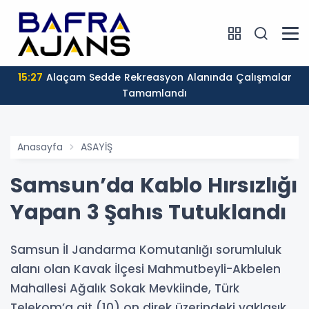
15:27
Alaçam Sedde Rekreasyon Alanında Çalışmalar
Tamamlandı
Anasayfa
ASAYİŞ
Samsun’da Kablo Hırsızlığı
Yapan 3 Şahıs Tutuklandı
Samsun İl Jandarma Komutanlığı sorumluluk
alanı olan Kavak İlçesi Mahmutbeyli-Akbelen
Mahallesi Ağalık Sokak Mevkiinde, Türk
Telekom’a ait (10) on direk üzerindeki yaklaşık