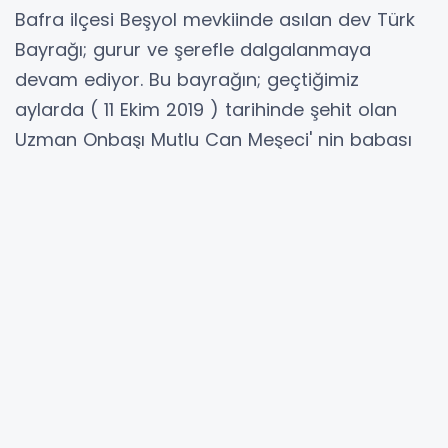
Bafra ilçesi Beşyol mevkiinde asılan dev Türk
Bayrağı; gurur ve şerefle dalgalanmaya
devam ediyor. Bu bayrağın; geçtiğimiz
aylarda ( 11 Ekim 2019 ) tarihinde şehit olan
Uzman Onbaşı Mutlu Can Meşeci' nin babası
Mevlüt Meşeci ve ailesi tarafından asıldığını
öğrendik.
Gururla dalgalanan ay-yıldızlı Türk Bayrağı'nın
asıldığı yerde, ayrıca şehidin babasına ait
“Bereketli unlu Mamüller " işyeri de bulunuyor.
11.10.2019 tarihinde; Suriye'nin Azez Afrin Bölgesi'
nde havan saldırısı sonucu ağır yaralanan ve
tedavi gördüğü Gaziantep Eğitim ve