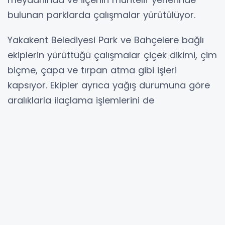
bulunan parklarda çalışmalar yürütülüyor.
Yakakent Belediyesi Park ve Bahçelere bağlı
ekiplerin yürüttüğü çalışmalar çiçek dikimi, çim
biçme, çapa ve tırpan atma gibi işleri
kapsıyor. Ekipler ayrıca yağış durumuna göre
aralıklarla ilaçlama işlemlerini de
gerçekleştiriyor.
Yakakent Belediye Başkanı Hüseyin Kıyma
yaptığı açıklamada, “Yaklaşık bir aydır
parkların yanı sıra refüjlerde de bakım
çalışması yapan ekipler kış boyunca
çalışmalarına ara vermişlerdi havaların
ısınması ile park ve bahçelerde çalışmalarına