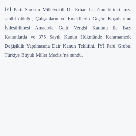
İYİ Parti Samsun Milletvekili Dr. Erhan Usta’nın birinci imza
sahibi olduğu, Çalışanların ve Emeklilerin Geçim Koşullarının
İyileştirilmesi Amacıyla Gelir Vergisi Kanunu ile Bazı
Kanunlarda ve 375 Sayılı Kanun Hükmünde Kararnamede
Değişiklik Yapılmasına Dair Kanun Teklifini, İYİ Parti Grubu,
Türkiye Büyük Millet Meclisi’ne sundu.
“ÇALIŞANLAR VE EMEKLİLER İÇİN REFAH PAKETİ
MECLİSTE”
Çalışanlar ve emekliler için refahı içeren söz konusu teklif;
enflasyon ve hayat pahalılığı karşısında dar gelirli kesimleri
korumaya yönelik düzenlemeler içeriyor. Sosyal hakların