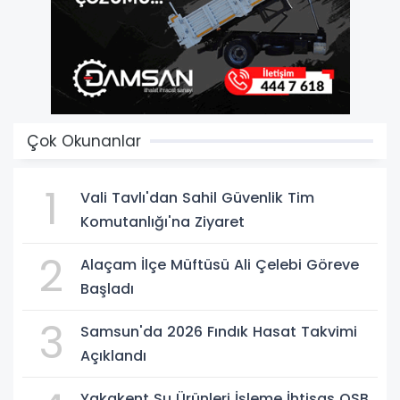
Çok Okunanlar
1
Vali Tavlı'dan Sahil Güvenlik Tim
Komutanlığı'na Ziyaret
2
Alaçam İlçe Müftüsü Ali Çelebi Göreve
Başladı
3
Samsun'da 2026 Fındık Hasat Takvimi
Açıklandı
Yakakent Su Ürünleri İşleme İhtisas OSB