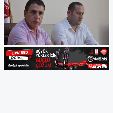
PTT 1. Lig takımlarından Boluspor’un teknik
direktörü Ali Beykoz, haftalık basın toplantısı
düzenledi. Beykoz, “Benim herkese ihtiyacım
var. Bu takıma kötü bir şey olduğunda ben
üzülürüm, siz üzülürsünüz, hepimiz üzülürüz.