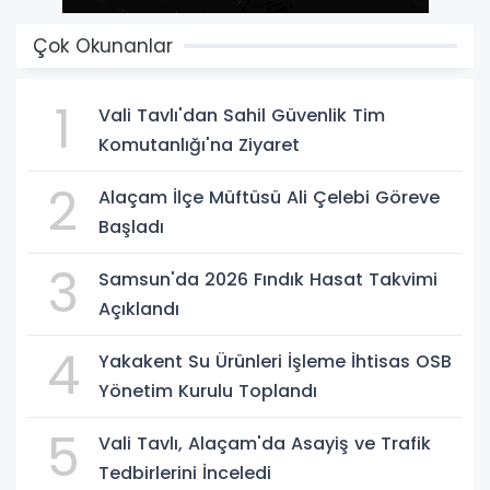
Çok Okunanlar
1
Vali Tavlı'dan Sahil Güvenlik Tim
Komutanlığı'na Ziyaret
2
Alaçam İlçe Müftüsü Ali Çelebi Göreve
Başladı
3
Samsun'da 2026 Fındık Hasat Takvimi
Açıklandı
4
Yakakent Su Ürünleri İşleme İhtisas OSB
Yönetim Kurulu Toplandı
5
Vali Tavlı, Alaçam'da Asayiş ve Trafik
Tedbirlerini İnceledi