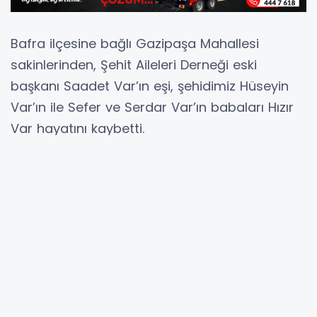
Bafra ilçesine bağlı Gazipaşa Mahallesi
sakinlerinden, Şehit Aileleri Derneği eski
başkanı Saadet Var’ın eşi, şehidimiz Hüseyin
Var’ın ile Sefer ve Serdar Var’ın babaları Hızır
Var hayatını kaybetti.
Merhum Hızır Var için 16 Şubat Pazartesi günü
Gazipaşa Camii’nde öğle namazına müteakip
cenaze namazı kılındı. Kılınan namazın
ardından Var’ın naaşı, Asri Mezarlık’ta dualar
eşliğinde toprağa verildi.
Cenaze törenine Bafra protokolünün yanı sıra
aile yakınları ve çok sayıda vatandaş katılarak