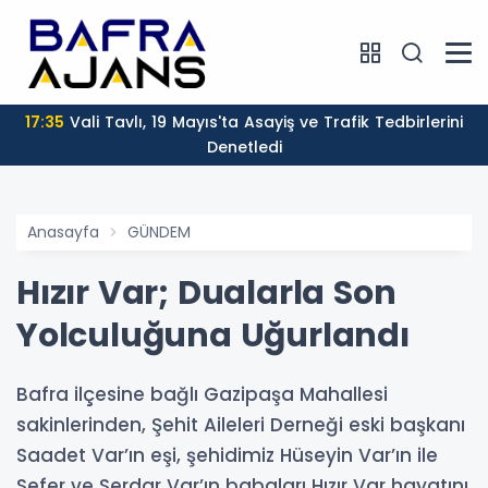
17:35
Vali Tavlı, 19 Mayıs'ta Asayiş ve Trafik Tedbirlerini
Denetledi
Anasayfa
GÜNDEM
Hızır Var; Dualarla Son
Yolculuğuna Uğurlandı
Bafra ilçesine bağlı Gazipaşa Mahallesi
sakinlerinden, Şehit Aileleri Derneği eski başkanı
Saadet Var’ın eşi, şehidimiz Hüseyin Var’ın ile
Sefer ve Serdar Var’ın babaları Hızır Var hayatını