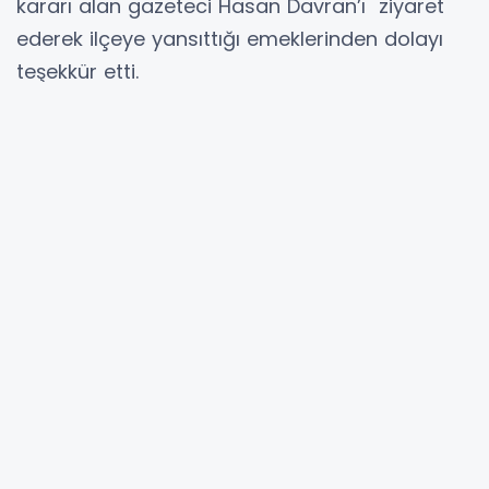
kararı alan gazeteci Hasan Davran’ı ziyaret
ederek ilçeye yansıttığı emeklerinden dolayı
teşekkür etti.
Duayen gazeteci Davran’ın Cumhuriyet
Meydanında bulunan ofisinde gerçekleşen
ziyarete Başkan Kılıç usta gazeteci Davran’a
günün anısına hazırlanan plaketi takdim etti.
Gazeteci Hasan Davran’ın 55 yıllık
çalışmalarının kısa bir özetini sunarak küçük
bir sergi alanı haline getirdiği ofisinde oldukça
sıcak ve samimi bir ortamda gerçekleşen
sohbette Belediye Başkanı Hamit Kılıç, “Hasan
abi söz konusu Bafra olduğunda sesi titreyen
gözleri dolan içten bir Bafra sevdalısı.