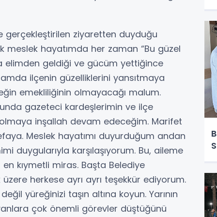
gerçekleştirilen ziyaretten duyduğu
llık meslek hayatımda her zaman “Bu güzel
una elimden geldiği ve gücüm yettiğince
amda ilçenin güzelliklerini yansıtmaya
leğin emekliliğinin olmayacağı malum.
nda gazeteci kardeşlerimin ve ilçe
 olmaya inşallah devam edeceğim. Marifet
B
 vefaya. Meslek hayatımı duyurduğum andan
S
imi duygularıyla karşılaşıyorum. Bu, aileme
 en kıymetli miras. Başta Belediye
 üzere herkese ayrı ayrı teşekkür ediyorum.
 değil yüreğinizi taşın altına koyun. Yarının
yanlara çok önemli görevler düştüğünü