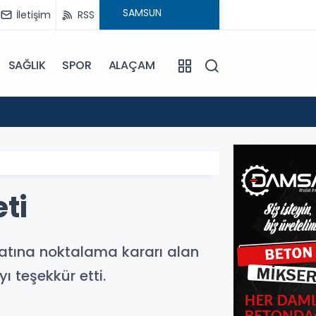
İletişim
RSS
SAĞLIK
SPOR
ALAÇAM
17:30
Beledi
ti
yatına noktalama kararı alan
ı teşekkür etti.