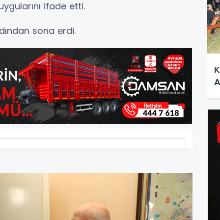
ygularını ifade etti.
rdından sona erdi.
K
A