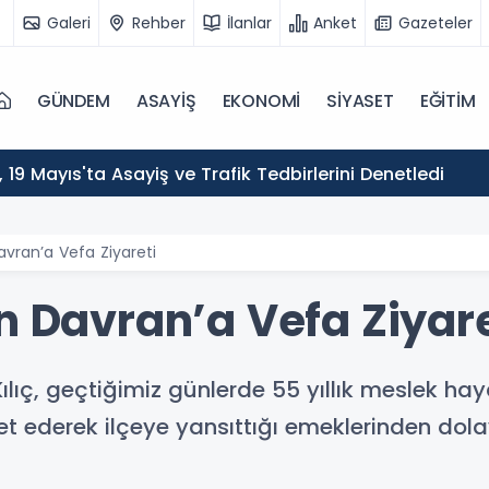
Galeri
Rehber
İlanlar
Anket
Gazeteler
GÜNDEM
ASAYİŞ
EKONOMİ
SİYASET
EĞİTİM
ı, 19 Mayıs'ta Asayiş ve Trafik Tedbirlerini Denetledi
avran’a Vefa Ziyareti
n Davran’a Vefa Ziyare
ılıç, geçtiğimiz günlerde 55 yıllık meslek ha
 ederek ilçeye yansıttığı emeklerinden dolay