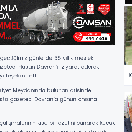
 geçtiğimiz günlerde 55 yıllık meslek
zeteci Hasan Davran’ı ziyaret ederek
K
ı teşekkür etti.
iyet Meydanında bulunan ofisinde
usta gazeteci Davran’a günün anısına
çalışmalarının kısa bir özetini sunarak küçük
isinde oldukça sıcak ve samimi bir ortamda