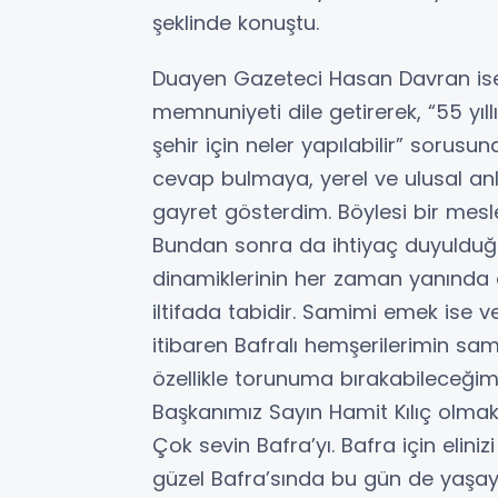
şeklinde konuştu.
Duayen Gazeteci Hasan Davran ise 
memnuniyeti dile getirerek, “55 yı
şehir için neler yapılabilir” sorus
cevap bulmaya, yerel ve ulusal anl
gayret gösterdim. Böylesi bir mes
Bundan sonra da ihtiyaç duyulduğu
dinamiklerinin her zaman yanında
iltifada tabidir. Samimi emek ise
itibaren Bafralı hemşerilerimin sam
özellikle torunuma bırakabileceğim
Başkanımız Sayın Hamit Kılıç olmak
Çok sevin Bafra’yı. Bafra için elinizi
güzel Bafra’sında bu gün de yaşa