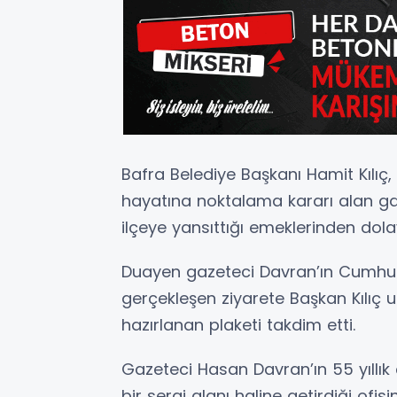
Bafra Belediye Başkanı Hamit Kılıç,
hayatına noktalama kararı alan ga
ilçeye yansıttığı emeklerinden dolay
Duayen gazeteci Davran’ın Cumhur
gerçekleşen ziyarete Başkan Kılıç 
hazırlanan plaketi takdim etti.
Gazeteci Hasan Davran’ın 55 yıllık 
bir sergi alanı haline getirdiği of