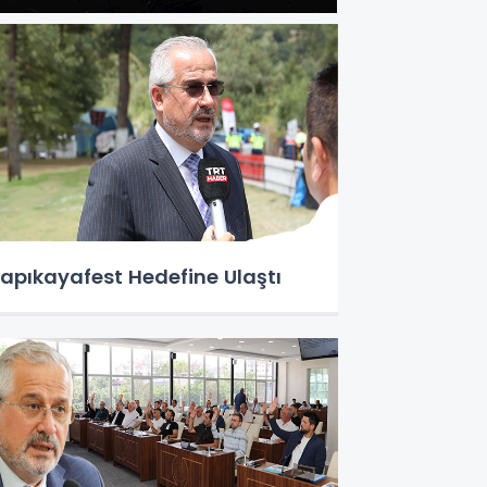
apıkayafest Hedefine Ulaştı