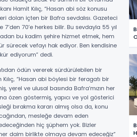
kanı Hamit Kılıç, “Hasan abi söz konusu
ri dolan içten bir Bafra sevdalısı. Gazeteci
e 7’den 70’e herkes bilir. Bu sevdayla 55 yıl
B
lmadan bu kadim şehire hizmet etmek, hem
O
r sürecek vefayı hak ediyor. Ben kendisine
kür ediyorum” dedi.
ntıdan ödün vererek sürdürülebilen bir
ılıç, “Hasan abi böylesi bir feragatı bir
iş, yerel ve ulusal basında Bafra’mızın her
a özen göstermiş, yapıcı ve yol gösterici
leği bırakma kararı almış olsa da, konu
acağından, mesleğe devam eden
k edeceğinden hiç şüphem yok. Bizler
B
H
her daim birlikte olmaya devam edeceğiz”