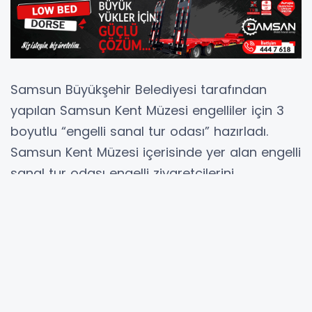
Samsun Büyükşehir Belediyesi tarafından
yapılan Samsun Kent Müzesi engelliler için 3
boyutlu “engelli sanal tur odası” hazırladı.
Samsun Kent Müzesi içerisinde yer alan engelli
sanal tur odası engelli ziyaretçilerini
ağırlamaya başladı. Müze yetkililerinden
yapılan açıklamaya göre, müze binalarının
tarihi bir yapıya sahip olduğu için restore
sırasında engelliler için herhangi bir uygulama
yapılmadığı belirtilerek, “Bunun üzerine gelen
engellileri geri çevirmemek adına 3 boyutlu