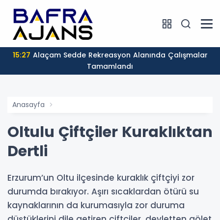
15:27
Alaçam Sedde Rekreasyon Alanında Çalışmalar
Tamamlandı
Anasayfa
Oltulu Çiftçiler Kuraklıktan
Dertli
Erzurum’un Oltu ilçesinde kuraklık çiftçiyi zor
durumda bırakıyor. Aşırı sıcaklardan ötürü su
kaynaklarının da kurumasıyla zor duruma
düştüklerini dile getiren çiftçiler, devletten gölet