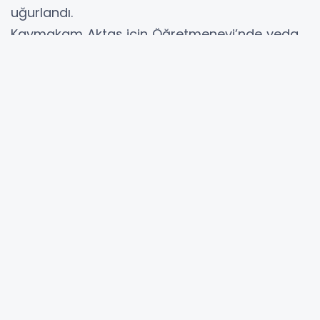
uğurlandı.
Kaymakam Aktaş için Öğretmenevi’nde veda
töreni düzenlendi. İlçe protokolü ile
vatandaşların katıldığı veda törenin de
Kaymakam Aktaş’a kurumlar ve sivil toplum
kuruluşlarınca hizmetleri anısına teşekkür
plaketler takdim edildi.
Darende’de 3 yıllık görev süresini tamamlayan
Kaymakam Mehmet Aktaş, konvoy eşliğinde
ilçeden uğurlandı.