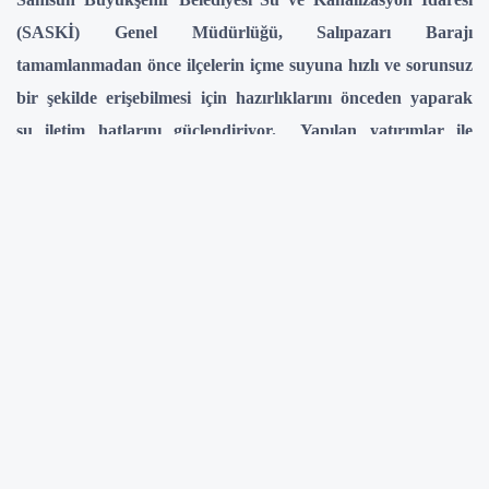
(SASKİ) Genel Müdürlüğü, Salıpazarı Barajı
tamamlanmadan önce ilçelerin içme suyuna hızlı ve sorunsuz
bir şekilde erişebilmesi için hazırlıklarını önceden yaparak
su iletim hatlarını güçlendiriyor. Yapılan yatırımlar ile
sadece bugünü değil, geleceği de güvence altına alacaklarını
belirten Büyükşehir Belediye Başkanı Halit Doğan
çalışmaların, ilçelerde uzun yıllar su sıkıntısı yaşanmaması
için planlandığını ifade etti.
Samsun’un içme suyu altyapısını güçlendirmek adına büyük
yatırımlar yapan SASKİ, Salıpazarı Barajı’nın tamamlanmasıyla
birlikte Salıpazarı, Çarşamba ve Terme ilçelerinin merkezi ile çok
sayıda kırsal mahallesine kesintisiz içme suyu sağlayacak. Baraj
tamamlanmadan önce, bu ilçelerde içme suyu hatlarının hazır
hale getirilmesi için yoğun bir çalışma yürütülüyor. Dikencik