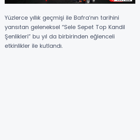
Yüzlerce yıllık geçmişi ile Bafra’nın tarihini
yansıtan geleneksel “Sele Sepet Top Kandil
Şenlikleri” bu yıl da birbirinden eğlenceli
etkinlikler ile kutlandı.
Her yıl Ramazan ayının 14’üncü gününü 15’inci
gününe bağlayan akşam kutlanan “Sele Sepet
Top Kandil” şenlikleri Mehmet Akif Ersoy
İlkokulu önünde toplanma ve fener dağıtımı ile
başladı. Ardından Gençlik ve Hükümet
Caddelerinde Mehteran Takımı eşliğinde
coşkulu bir yürüyüş gerçekleştirildi. Bafra’nın
sokakları ellerdeki fenerler ve dillerdeki maniler
ile rengarenk anlara şahitlik etti. Programa