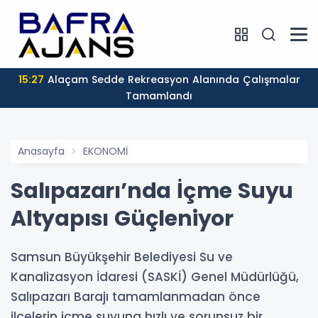
15:27
Alaçam Sedde Rekreasyon Alanında Çalışmalar
Tamamlandı
Anasayfa
EKONOMİ
Salıpazarı’nda İçme Suyu
Altyapısı Güçleniyor
Samsun Büyükşehir Belediyesi Su ve
Kanalizasyon İdaresi (SASKİ) Genel Müdürlüğü,
Salıpazarı Barajı tamamlanmadan önce
ilçelerin içme suyuna hızlı ve sorunsuz bir