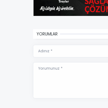
YORUMLAR
Adınız *
Yorumunuz *