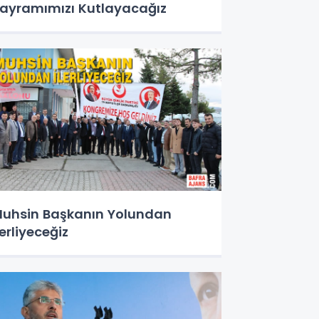
ayramımızı Kutlayacağız
uhsin Başkanın Yolundan
lerliyeceğiz