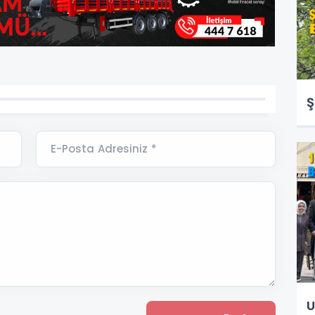
Ş
E-Posta Adresiniz *
U