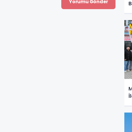
B
M
İ