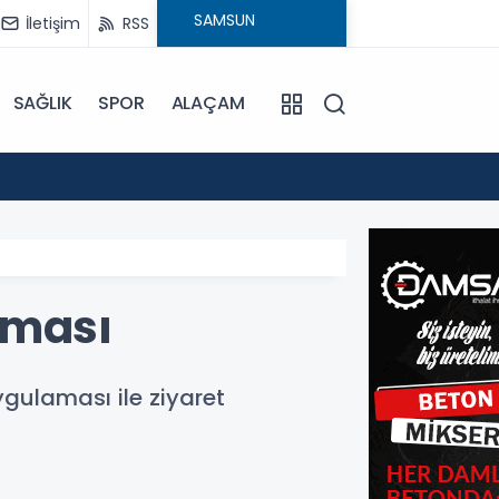
İletişim
RSS
SAĞLIK
SPOR
ALAÇAM
17:30
Beledi
aması
gulaması ile ziyaret