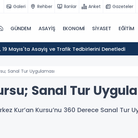
Galeri
Rehber
İlanlar
Anket
Gazeteler
GÜNDEM
ASAYİŞ
EKONOMİ
SİYASET
EĞİTİM
ı, 19 Mayıs'ta Asayiş ve Trafik Tedbirlerini Denetledi
rsu; Sanal Tur Uygulaması
ursu; Sanal Tur Uygul
erkez Kur’an Kursu’nu 360 Derece Sanal Tur Uy