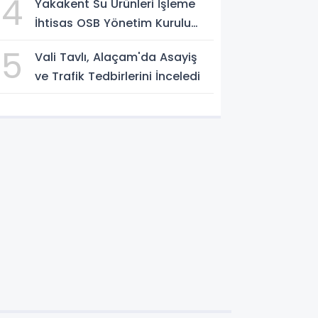
4
Yakakent Su Ürünleri İşleme
İhtisas OSB Yönetim Kurulu
Toplandı
5
Vali Tavlı, Alaçam'da Asayiş
ve Trafik Tedbirlerini İnceledi