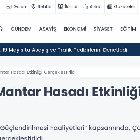
Galeri
Rehber
İlanlar
Anket
Gazeteler
GÜNDEM
ASAYİŞ
EKONOMİ
SİYASET
EĞİTİM
ı, 19 Mayıs'ta Asayiş ve Trafik Tedbirlerini Denetledi
r Hasadı Etkinliği Gerçekleştirildi
ntar Hasadı Etkinliğ
 Güçlendirilmesi Faaliyetleri” kapsamında, Ç
rçekleştirildi.