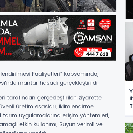
lendirilmesi Faaliyetleri” kapsamında,
si’nde mantar hasadı gerçekleştirildi.
Y
i tarafından gerçekleştirilen ziyarette
İ
T
güvenli üretim esasları, İklimlendirme
tal tarım uygulamalarına erişim yöntemleri,
l amaçlı etkin kullanımı, Suyun verimli ve