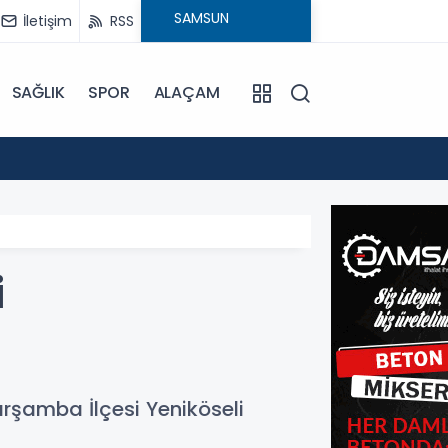
İletişim
RSS
SAĞLIK
SPOR
ALAÇAM
17:30
Beledi
i
arşamba İlçesi Yeniköseli