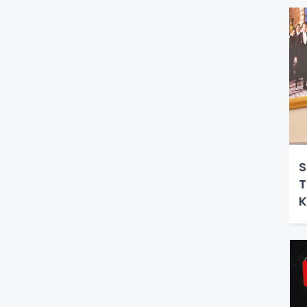
S
T
K