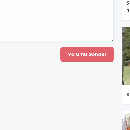
2
T
K