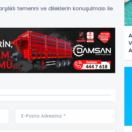
ılıklı temenni ve dileklerin konuşulması ile
A
V
A
E-Posta Adresiniz *