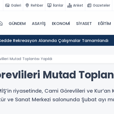
Galeri
Rehber
İlanlar
Anket
Gazeteler
GÜNDEM
ASAYİŞ
EKONOMİ
SİYASET
EĞİTİM
Sedde Rekreasyon Alanında Çalışmalar Tamamlandı
lileri Mutad Toplantısı Yapıldı
revlileri Mutad Toplant
’in riyasetinde, Cami Görevlileri ve Kur’an Ku
ltür ve Sanat Merkezi salonunda Şubat ayı mut