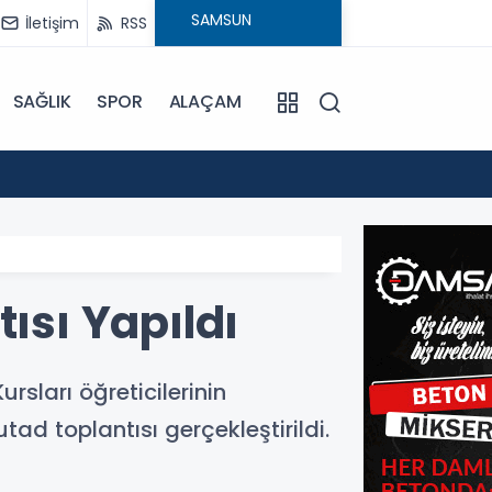
İletişim
RSS
SAĞLIK
SPOR
ALAÇAM
15:24
Bafra'
ısı Yapıldı
rsları öğreticilerinin
ad toplantısı gerçekleştirildi.