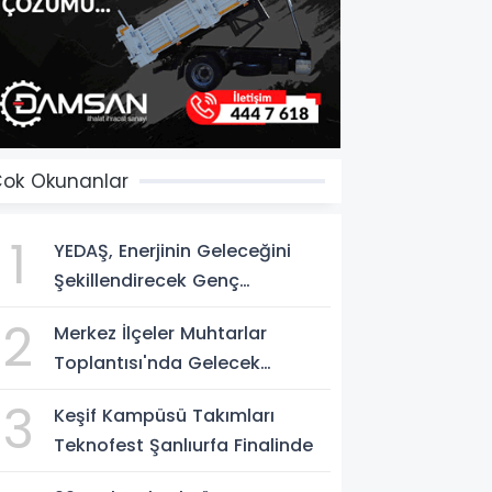
ok Okunanlar
1
YEDAŞ, Enerjinin Geleceğini
Şekillendirecek Genç
Yetenekleri Arıyor
2
Merkez İlçeler Muhtarlar
Toplantısı'nda Gelecek
Vizyonu Ele Alındı
3
Keşif Kampüsü Takımları
Teknofest Şanlıurfa Finalinde