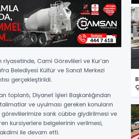
 riyasetinde, Cami Görevlileri ve Kur’an
 Bafra Belediyesi Kültür ve Sanat Merkezi
B
ı gerçekleştirildi.
Ç
n toplantı, Diyanet İşleri Başkanlığından
en talimatlar ve uyulması gereken konuların
görevlilerimize sarık cübbe giydirilmesi ve
en kursiyerlere belgelerinin verilmesi,
akdimi ile devam etti.