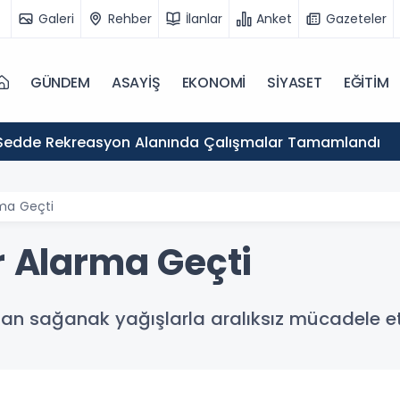
Galeri
Rehber
İlanlar
Anket
Gazeteler
GÜNDEM
ASAYİŞ
EKONOMİ
SİYASET
EĞİTİM
Sedde Rekreasyon Alanında Çalışmalar Tamamlandı
rma Geçti
r Alarma Geçti
 olan sağanak yağışlarla aralıksız mücadele et