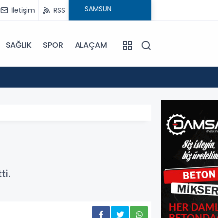
İletişim
RSS
SAĞLIK
SPOR
ALAÇAM
15:24
Bafra'
ti.