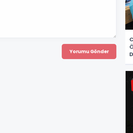
C
Ö
D