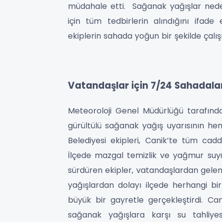
müdahale etti. Sağanak yağışlar ned
için tüm tedbirlerin alındığını ifad
ekiplerin sahada yoğun bir şekilde çalış
Vatandaşlar için 7/24 Sahadala
Meteoroloji Genel Müdürlüğü tarafından
gürültülü sağanak yağış uyarısının he
Belediyesi ekipleri, Canik’te tüm cadd
İlçede mazgal temizlik ve yağmur suyu 
sürdüren ekipler, vatandaşlardan gelen
yağışlardan dolayı ilçede herhangi b
büyük bir gayretle gerçekleştirdi. Ca
sağanak yağışlara karşı su tahliyes