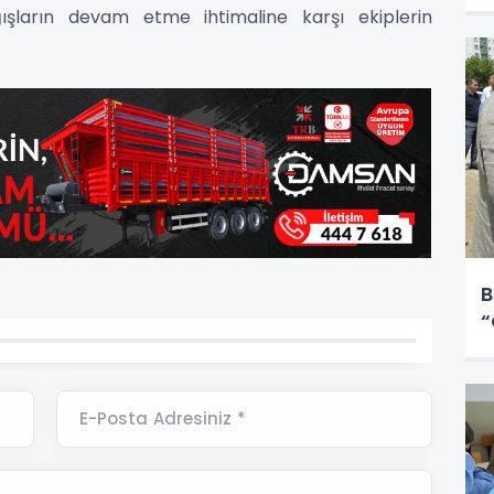
ğışların devam etme ihtimaline karşı ekiplerin
B
“
E-Posta Adresiniz *