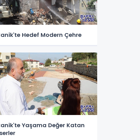
anik'te Hedef Modern Çehre
anik'te Yaşama Değer Katan
serler