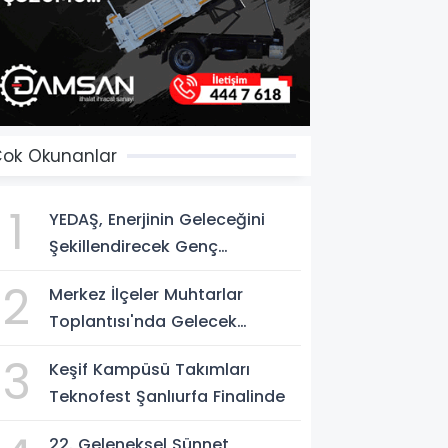
ok Okunanlar
1
YEDAŞ, Enerjinin Geleceğini
Şekillendirecek Genç
Yetenekleri Arıyor
2
Merkez İlçeler Muhtarlar
Toplantısı'nda Gelecek
Vizyonu Ele Alındı
3
Keşif Kampüsü Takımları
Teknofest Şanlıurfa Finalinde
22. Geleneksel Sünnet