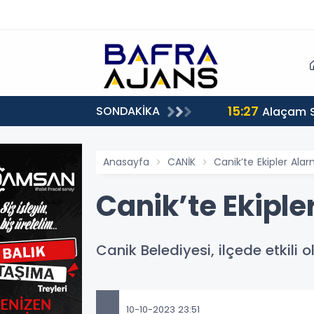
15:27
SONDAKİKA
Alaçam 
Anasayfa
CANİK
Canik’te Ekipler Ala
Canik’te Ekiple
Canik Belediyesi, ilçede etkili
10-10-2023 23:51