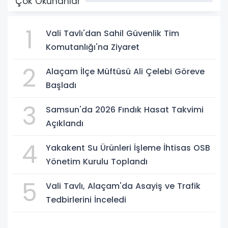
Çok Okunanlar
1
Vali Tavlı'dan Sahil Güvenlik Tim
Komutanlığı'na Ziyaret
2
Alaçam İlçe Müftüsü Ali Çelebi Göreve
Başladı
3
Samsun'da 2026 Fındık Hasat Takvimi
Açıklandı
4
Yakakent Su Ürünleri İşleme İhtisas OSB
Yönetim Kurulu Toplandı
5
Vali Tavlı, Alaçam'da Asayiş ve Trafik
Tedbirlerini İnceledi