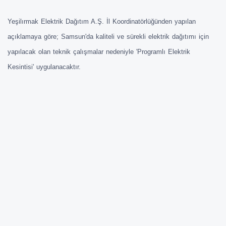
Yeşilırmak Elektrik Dağıtım A.Ş. İl Koordinatörlüğünden yapılan
açıklamaya göre; Samsun'da kaliteli ve sürekli elektrik dağıtımı için
yapılacak olan teknik çalışmalar nedeniyle 'Programlı Elektrik
Kesintisi' uygulanacaktır.
Kamuoyunun önceden bilgilendirilmesi amacıyla Yeşilırmak Elektrik
Dağıtım A.Ş., Samsun İl Koordinatörlüğünden elektrik kesintisi
uygulanacak olan bölgeler, zaman dilimi ve işin içeriği ile ilgili yapılan
güncel bilgilendirme şöyledir:
12.02.2017 tarihinde 08:15-09:15 saatleri arasında Samsun İli Bafra