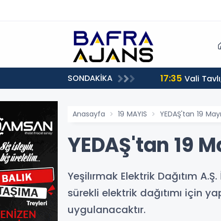
17:35
SONDAKİKA
Vali Tavl
Anasayfa
19 MAYIS
YEDAŞ'tan 19 Mayıs'
YEDAŞ'tan 19 Ma
Yeşilırmak Elektrik Dağıtım A.
sürekli elektrik dağıtımı için y
uygulanacaktır.