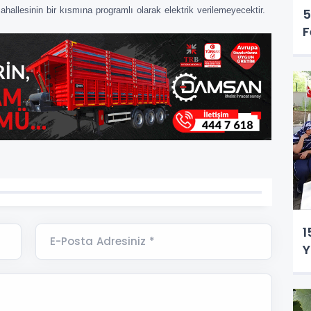
hallesinin bir kısmına programlı olarak elektrik verilemeyecektir.
5
F
1
E-Posta Adresiniz *
Y