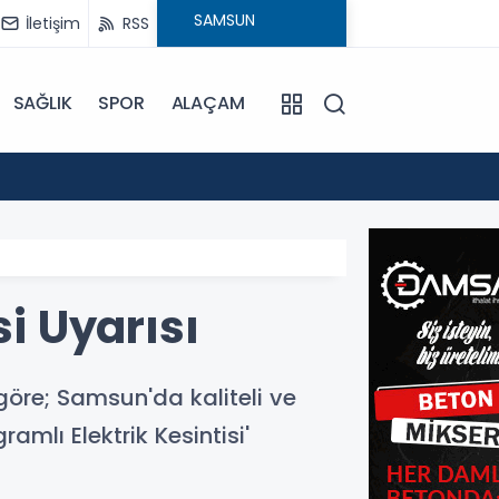
İletişim
RSS
SAĞLIK
SPOR
ALAÇAM
17:30
Beledi
si Uyarısı
göre; Samsun'da kaliteli ve
amlı Elektrik Kesintisi'