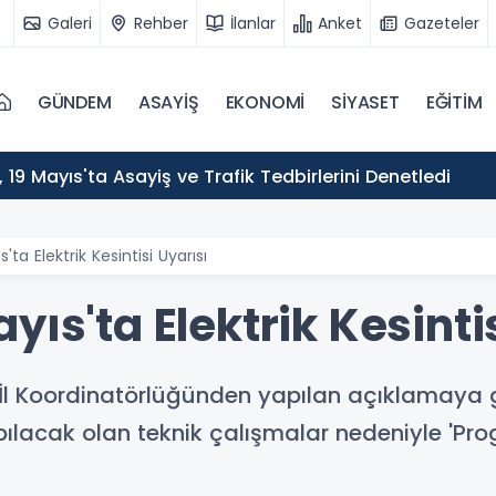
Galeri
Rehber
İlanlar
Anket
Gazeteler
GÜNDEM
ASAYİŞ
EKONOMİ
SİYASET
EĞİTİM
ı, 19 Mayıs'ta Asayiş ve Trafik Tedbirlerini Denetledi
ta Elektrik Kesintisi Uyarısı
yıs'ta Elektrik Kesinti
Ş. İl Koordinatörlüğünden yapılan açıklamaya 
apılacak olan teknik çalışmalar nedeniyle 'Progr