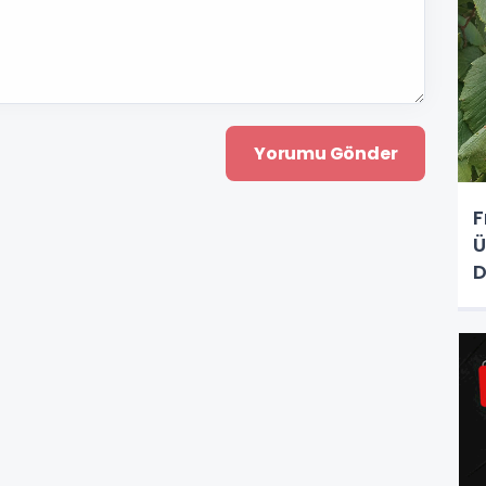
F
Ü
D