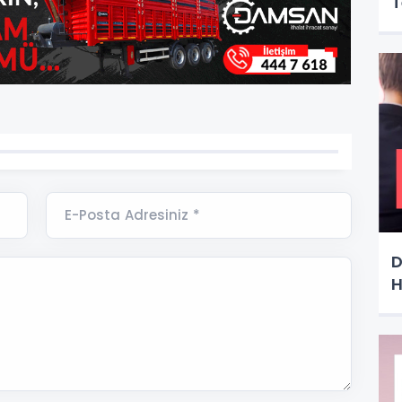
T
E-Posta Adresiniz *
D
H