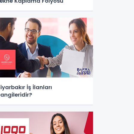
ekne Kaplama Folyosu
iyarbakır İş İlanları
angileridir?