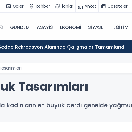
Galeri
Rehber
İlanlar
Anket
Gazeteler
GÜNDEM
ASAYİŞ
EKONOMİ
SİYASET
EĞİTİM
Sedde Rekreasyon Alanında Çalışmalar Tamamlandı
asarımları
uk Tasarımları
nda kadınların en büyük derdi genelde yağmu