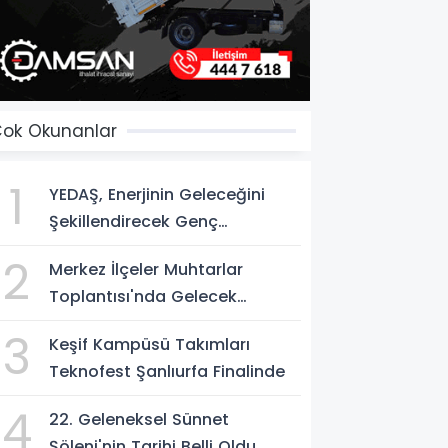
ok Okunanlar
1
YEDAŞ, Enerjinin Geleceğini
Şekillendirecek Genç
Yetenekleri Arıyor
2
Merkez İlçeler Muhtarlar
Toplantısı'nda Gelecek
Vizyonu Ele Alındı
3
Keşif Kampüsü Takımları
Teknofest Şanlıurfa Finalinde
4
22. Geleneksel Sünnet
Şöleni'nin Tarihi Belli Oldu