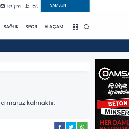
İletişim
RSS
SAĞLIK
SPOR
ALAÇAM
15:24
Bafra'
ra maruz kalmaktır.