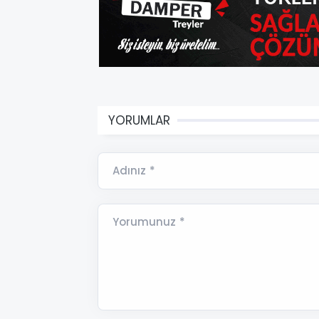
YORUMLAR
Adınız *
Yorumunuz *