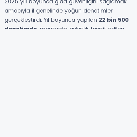
2025 yılı boyunca gıda güvenliğini sağlamak
amacıyla il genelinde yoğun denetimler
gerçekleştirdi. Yıl boyunca yapılan
22 bin 500
denetimde
, mevzuata aykırılık tespit edilen
285 işletmeye toplam 23 milyon TL idari
para cezası
uygulandı.
188 Denetçi Sahadaydı
Gıda güvenliği kapsamında yürütülen
denetimlerde
188 denetçi görev aldı
.
Denetimler sırasında
2 bin 500 numune
alınarak analiz edildi. Yapılan incelemelerde bir
kısmı uygunsuz çıkan numuneler
doğrultusunda ilgili işletmelere idari
yaptırımlar uygulandı.