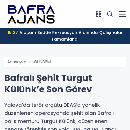
15:27
Alaçam Sedde Rekreasyon Alanında Çalışmalar
Tamamlandı
Anasayfa
GÜNDEM
Bafralı Şehit Turgut
Külünk’e Son Görev
Yalova’da terör örgütü DEAŞ’a yönelik
düzenlenen operasyonda şehit olan Bafralı
polis memuru Turgut Külünk, düzenlenen
cenaze töreniyle son yolculuğuna uğurlandı.