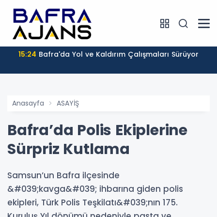
15:24
Bafra'da Yol ve Kaldırım Çalışmaları Sürüyor
Anasayfa
ASAYİŞ
Bafra’da Polis Ekiplerine
Sürpriz Kutlama
Samsun’un Bafra ilçesinde
&#039;kavga&#039; ihbarına giden polis
ekipleri, Türk Polis Teşkilatı&#039;nın 175.
Kuruluş Yıl dönümü nedeniyle pasta ve