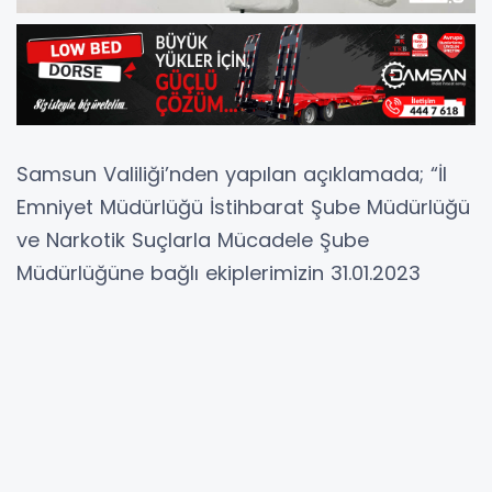
Samsun Valiliği’nden yapılan açıklamada; “İl
Emniyet Müdürlüğü İstihbarat Şube Müdürlüğü
ve Narkotik Suçlarla Mücadele Şube
Müdürlüğüne bağlı ekiplerimizin 31.01.2023
günü uyuşturucu ile mücadele kapsamında
yapmış olduğu ortak çalışmalarda;
Yusuf Ziya Yılmaz Şehirlerarası Otobüs
Terminalinde 2 şüpheli şahıstan; 7 paket
halinde 274,73 gram metamfetamin maddesi,