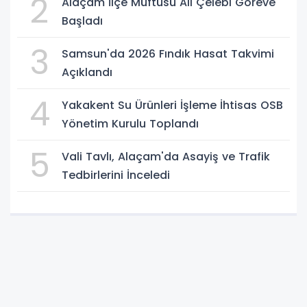
2
Alaçam İlçe Müftüsü Ali Çelebi Göreve
Başladı
3
Samsun'da 2026 Fındık Hasat Takvimi
Açıklandı
4
Yakakent Su Ürünleri İşleme İhtisas OSB
Yönetim Kurulu Toplandı
5
Vali Tavlı, Alaçam'da Asayiş ve Trafik
Tedbirlerini İnceledi