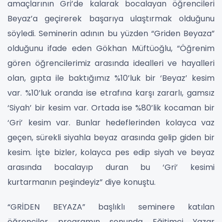
amaçlarının Gri’de kalarak bocalayan öğrencileri
Beyaz’a geçirerek başarıya ulaştırmak olduğunu
söyledi. Seminerin adının bu yüzden “Griden Beyaza”
olduğunu ifade eden Gökhan Müftüoğlu, “Öğrenim
gören öğrencilerimiz arasında idealleri ve hayalleri
olan, gıpta ile baktığımız %10’luk bir ‘Beyaz’ kesim
var. %10’luk oranda ise etrafına karşı zararlı, gamsız
‘Siyah’ bir kesim var. Ortada ise %80’lik kocaman bir
‘Gri’ kesim var. Bunlar hedeflerinden kolayca vaz
geçen, sürekli siyahla beyaz arasında gelip giden bir
kesim. İşte bizler, kolayca pes edip siyah ve beyaz
arasında bocalayıp duran bu ‘Gri’ kesimi
kurtarmanın peşindeyiz” diye konuştu.
“GRİDEN BEYAZA” başlıklı seminere katılan
öğrenciler programın sonunda Eğitimci Yazar