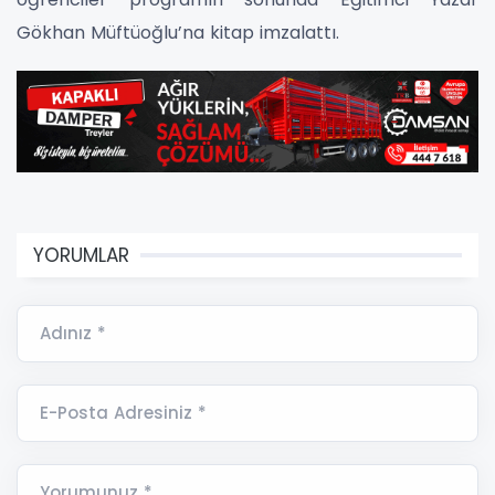
Gökhan Müftüoğlu’na kitap imzalattı.
YORUMLAR
Adınız *
E-Posta Adresiniz *
Yorumunuz *