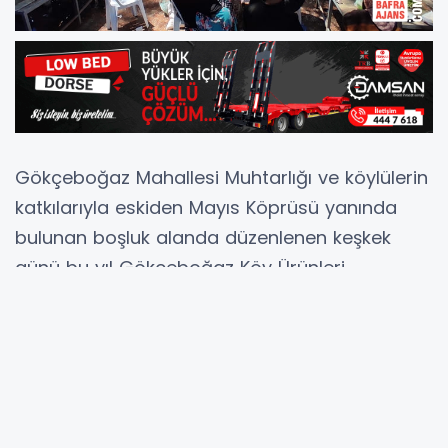
Gökçeboğaz Mahallesi Muhtarlığı ve köylülerin
katkılarıyla eskiden Mayıs Köprüsü yanında
bulunan boşluk alanda düzenlenen keşkek
günü bu yıl Gökçeboğaz Köy Ürünleri
Pazarında yapıldı.
Her Yıl 20 Mayısta (Eski Hesap Rumi Takvime
göre 7 Mayıs) geleneksel olarak kutlanan
Gökçeboğaz Mayıs yedisi Hıdırellez şenlikleri
20 Mayıs 2022 Cuma günü yoğun katıl ile