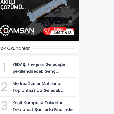
ok Okunanlar
1
YEDAŞ, Enerjinin Geleceğini
Şekillendirecek Genç
Yetenekleri Arıyor
2
Merkez İlçeler Muhtarlar
Toplantısı'nda Gelecek
Vizyonu Ele Alındı
3
Keşif Kampüsü Takımları
Teknofest Şanlıurfa Finalinde