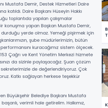
ı Mustafa Demir, Destek Hizmetleri Daire
na katıldı. Daire Başkanı Hüseyin Hakkı
uğu toplantıda yapılan çalışmalar
 bir konuşma yapan Başkan Mustafa Demir,
B
ey durduğu yerde olmaz. Yemeği pişirmek için
T
şkanlarımızın, şube müdürlerimizin, bütün
n performansını kuracağımız sistem ölçecek.
o 153 Çağrı ve Kent Yönetim Merkezi hizmete
sınızı da sizinle paylaşacağız. Şuan çözüm
sekreterimizle de değerlendiriyoruz. Çok
yoruz. Katkı sağlayan herkese teşekkür
iyen Büyükşehir Belediye Başkanı Mustafa
aşarılı, verimli hale getirelim. Halkımız,
K