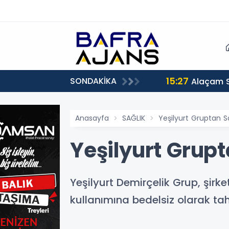
15:27
SONDAKİKA
Alaçam 
Anasayfa
SAĞLIK
Yeşilyurt Gruptan Sa
Yeşilyurt Grupt
Yeşilyurt Demirçelik Grup, şir
kullanımına bedelsiz olarak tahs