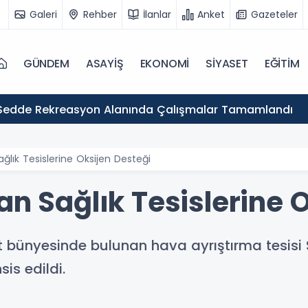
Galeri
Rehber
İlanlar
Anket
Gazeteler
GÜNDEM
ASAYİŞ
EKONOMİ
SİYASET
EĞİTİM
Sedde Rekreasyon Alanında Çalışmalar Tamamlandı
ğlık Tesislerine Oksijen Desteği
an Sağlık Tesislerine 
ket bünyesinde bulunan hava ayrıştırma tesis
is edildi.