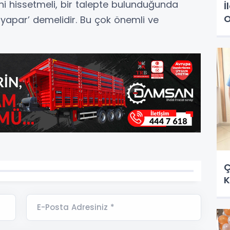
ini hissetmeli, bir talepte bulunduğunda
İ
O
 yapar’ demelidir. Bu çok önemli ve
Ç
K
E-Posta Adresiniz *