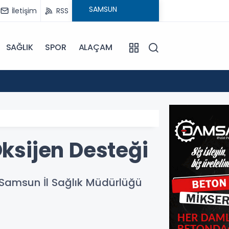
İletişim
RSS
SAĞLIK
SPOR
ALAÇAM
15:24
Bafra'
Oksijen Desteği
i Samsun İl Sağlık Müdürlüğü