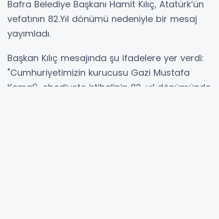
Bafra Belediye Başkanı Hamit Kılıç, Atatürk’ün
vefatının 82.Yıl dönümü nedeniyle bir mesaj
yayımladı.
Başkan Kılıç mesajında şu ifadelere yer verdi:
"Cumhuriyetimizin kurucusu Gazi Mustafa
Kemal'i, ebediyete irtihalinin 82. yıl dönümünde
saygı ve rahmetle yâd ediyoruz.
Gazi Mustafa Kemal Atatürk, saygın bir lider
ve komutan olarak, ecdat yadigârı vatan
topraklarının savunulmasında, milletimizin
istiklale kavuşma mücadelesinde önderlik
yapmıştır.
Cumhuriyetimizi bu toprakların tüm renklerini