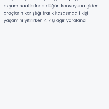
akşam saatlerinde düğün konvoyuna giden
araçların karıştığı trafik kazasında 1 kişi
yaşamını yitirirken 4 kişi ağır yaralandı.
Trafik Kazası sonucunda araçlarda sıkışan
kazazedeler Samsun Büyükşehir Belediyesi
İtfaiye ekipleri tarafından araçlar kesilerek
çıkarıldı. Kazada yaralanan vatandaşlar 112 Acil
Servis Ekipleri tarafından Ambulanslarla
Alaçam Devlet Hastanesine, oradan da
Samsun OMÜ Tıp Fakültesine kaldırıldı. Kazada
B.H. isimli şahıs yaşamını yitirirken diğer
yaralılar hastanelerde tedavileri devam