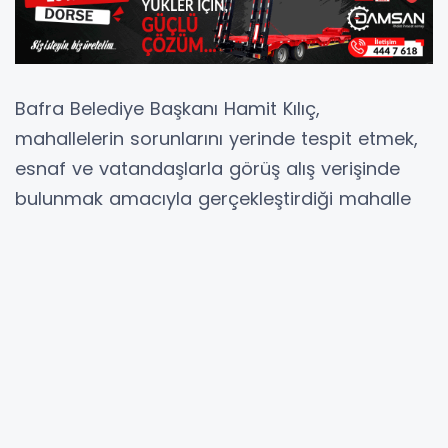
Bafra Belediye Başkanı Hamit Kılıç,
mahallelerin sorunlarını yerinde tespit etmek,
esnaf ve vatandaşlarla görüş alış verişinde
bulunmak amacıyla gerçekleştirdiği mahalle
ziyaretlerine devam ediyor.
Bu kapsamda Kızılırmak Mahallesini ziyaret
eden Başkan Kılıç’a Belediye Başkan Yardımcısı
Ahmet Tokgöz, Meclis Üyesi Cemil Musaoğlu
ve Kızılırmak Mahalle Muhtarı Bülent Ersin ve
bazı birim müdürleri eşlik etti.