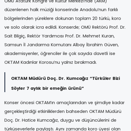
OMÜ Atatürk Kongre ve Kültür Merkezi’nde (AKM)
düzenlenen halk müziği konserinde Anadolu’nun farklı
bölgelerinden yüreklere dokunan toplam 20 türkü, koro
ve solo olarak icra edildi. Konserde; OMÜ Rektörü Prof. Dr.
Sait Bilgiç, Rektör Yardımcısı Prof. Dr. Mehmet Kuran,
Samsun İl Jandarma Komutanı Albay İbrahim Güven,
akademisyenler, öğrenciler ile çok sayıda davetli ise
OKTAM Kadınlar Korosu’nu yalnız bırakmadı.
OKTAM Müdürü Doç. Dr. Kumcağız “Türküler Bizi
Söyler 7 aylık bir emeğin ürünü”
Konser öncesi OKTAM’ın amaçlarından ve şimdiye kadar
gerçekleştirdiği etkinliklerden bahseden OKTAM Müdürü
Doç. Dr. Hatice Kumcağız, duygu ve düşüncülerini de
türküseverlerle paylaştı. Aynı zamanda koro üyesi olan