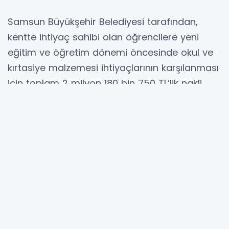
Samsun Büyükşehir Belediyesi tarafından,
kentte ihtiyaç sahibi olan öğrencilere yeni
eğitim ve öğretim dönemi öncesinde okul ve
kırtasiye malzemesi ihtiyaçlarının karşılanması
için toplam 2 milyon 180 bin 750 TL’lik nakli
destek verildi. Büyükşehir Belediye Başkanı
Mustafa Demir, “Büyükşehir Belediyesi olarak
çocuklarımızın, gençlerimizin ihtiyaç duydukları
her noktada her zaman yanlarındayız” dedi.
Sosyal belediyecilikte insana dokunan
hizmetlerine devam eden Samsun Büyükşehir
Belediyesi, ihtiyaç sahibi vatandaşlar için
çalışmalarını sürdürüyor. Bu kapsamda