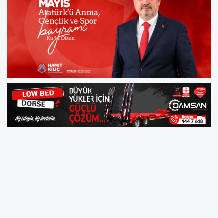
Bafra Belediye Başkanı Hamit Kılıç 19 Mayıs
Atatürk’ü Anma Gençlik ve Spor Bayramı
nedeniyle bir mesaj yayımladı.
Başkan Kılıç mesajında şu ifadelere yer verdi:
“Değerli Hemşehrilerim, Kıymetli Gençlerimiz,