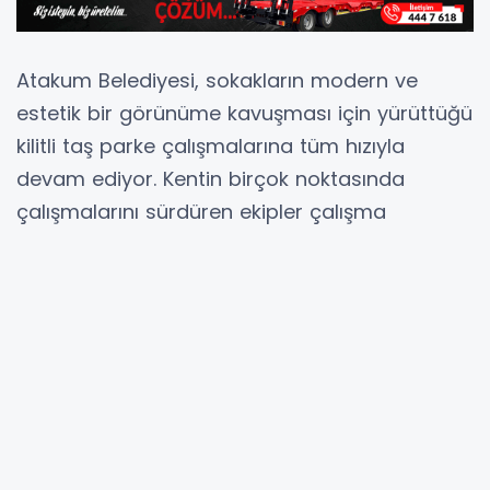
Atakum Belediyesi, sokakların modern ve
estetik bir görünüme kavuşması için yürüttüğü
kilitli taş parke çalışmalarına tüm hızıyla
devam ediyor. Kentin birçok noktasında
çalışmalarını sürdüren ekipler çalışma
sonunda sokakları yepyeni hale getiriyor.
Atakum Belediyesi Fen İşleri Müdürlüğü ekipleri
kentin ihtiyaç duyulan sokaklarında kilitli taş
parke çalışmalarını sürdürüyor. Her gün bir
başka sokakta devam eden çalışmalar
sonrasında sokaklar modern ve estetik
görünüme kavuşuyor.