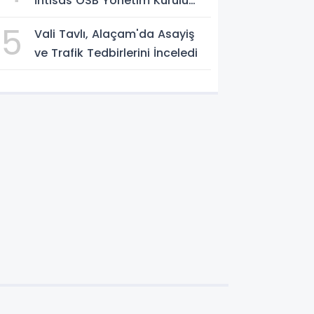
İhtisas OSB Yönetim Kurulu
Toplandı
5
Vali Tavlı, Alaçam'da Asayiş
ve Trafik Tedbirlerini İnceledi