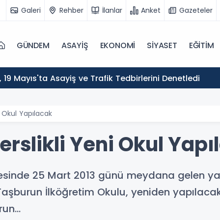
Galeri
Rehber
İlanlar
Anket
Gazeteler
GÜNDEM
ASAYİŞ
EKONOMİ
SİYASET
EĞİTİM
ı, 19 Mayıs'ta Asayiş ve Trafik Tedbirlerini Denetledi
i Okul Yapılacak
erslikli Yeni Okul Yapı
esinde 25 Mart 2013 günü meydana gelen ya
Taşburun İlköğretim Okulu, yeniden yapılacak.
un...