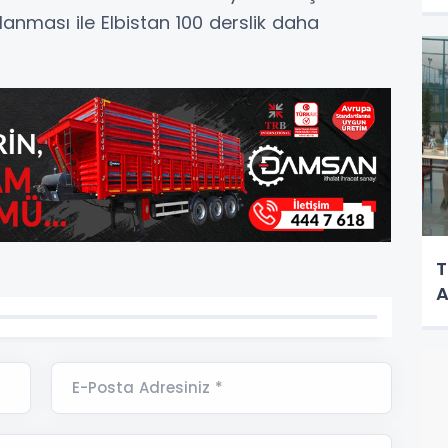
anması ile Elbistan 100 derslik daha
T
A
E-Posta Adresiniz *