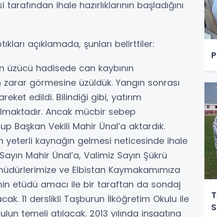
si tarafından ihale hazırlıklarının başladığını
tıkları açıklamada, şunları belirttiler:
P
 üzücü hadisede can kaybının
 zarar görmesine üzüldük. Yangın sonrası
ket edildi. Bilindiği gibi, yatırım
ırılmaktadır. Ancak mücbir sebep
p Başkan Vekili Mahir Ünal’a aktardık.
n yeterli kaynağın gelmesi neticesinde ihale
 Sayın Mahir Ünal’a, Valimiz Sayın Şükrü
im müdürlerimize ve Elbistan Kaymakamımıza
min etüdü amacı ile bir taraftan da sondaj
T
ak. 11 derslikli Taşburun İlköğretim Okulu ile
S
kulun temeli atılacak. 2013 yılında inşaatına