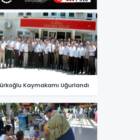
ürkoğlu Kaymakamı Uğurlandı