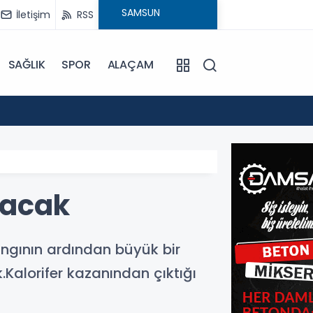
İletişim
RSS
SAĞLIK
SPOR
ALAÇAM
17:30
Beledi
lacak
ngının ardından büyük bir
Kalorifer kazanından çıktığı