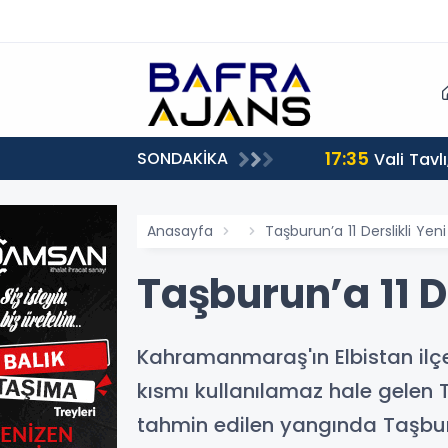
17:35
SONDAKİKA
Vali Tavl
Anasayfa
Taşburun’a 11 Derslikli Yen
Taşburun’a 11 D
Kahramanmaraş'ın Elbistan ilç
kısmı kullanılamaz hale gelen 
tahmin edilen yangında Taşbur