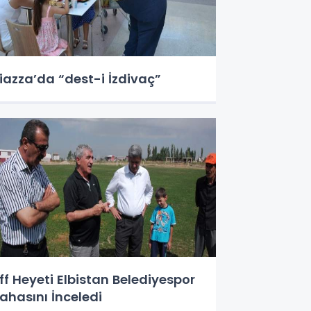
iazza’da “dest-i İzdivaç”
ff Heyeti Elbistan Belediyespor
ahasını İnceledi