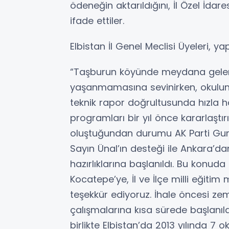
ödeneğin aktarıldığını, İl Özel İdare
ifade ettiler.
Elbistan İl Genel Meclisi Üyeleri, yap
“Taşburun köyünde meydana gelen
yaşanmamasına sevinirken, okulun
teknik rapor doğrultusunda hızla hare
programları bir yıl önce kararlaşt
oluştuğundan durumu AK Parti Guru
Sayın Ünal’ın desteği ile Ankara’da
hazırlıklarına başlanıldı. Bu konuda
Kocatepe’ye, İl ve İlçe milli eğit
teşekkür ediyoruz. İhale öncesi ze
çalışmalarına kısa sürede başlanılac
birlikte Elbistan’da 2013 yılında 7 o