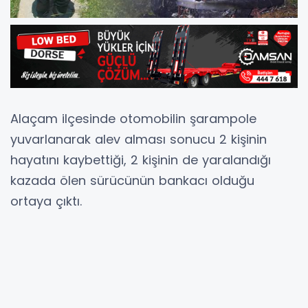
Alaçam ilçesinde otomobilin şarampole
yuvarlanarak alev alması sonucu 2 kişinin
hayatını kaybettiği, 2 kişinin de yaralandığı
kazada ölen sürücünün bankacı olduğu
ortaya çıktı.
Edinilen bilgiye göre, saat 21.30 sıralarında
Bafra'dan Alaçam istikametine seyreden
Abdullah Korkut'un (32) kullandığı otomobil,
Yeniköy mevkisinde şarampole yuvarlanarak