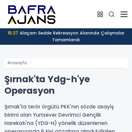
15:27
Alaçam Sedde Rekreasyon Alanında Çalışmalar
Tamamlandı
Anasayfa
Şırnak'ta Ydg-h'ye
Operasyon
Şırnak'ta terör örgütü PKK'nın sözde asayiş
birimi olan Yurtsever Devrimci Gençlik
Harekatı'na (YDG-H) yönelik düzenlenen
operasyonda 6 kişi gözaltına alındı.Edinilen