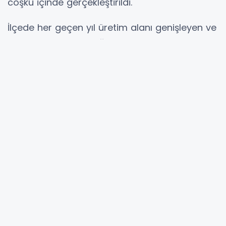
coşku içinde gerçekleştirildi.
İlçede her geçen yıl üretim alanı genişleyen ve
yüksek ekonomik değeriyle dikkat çeken salep
için düzenlenen etkinlik, renkli görüntülere
sahne oldu. İlk olarak salep bahçesinde
üreticilerin katılımıyla başlayan ve geleneksel
yöntemlerle salep sökümünün yapıldığı
program, daha sonra 19 Mayıs İlçesi 15
Temmuz Şehitler Meydanı’na taşındı.
Meydanda kurulan stantlarda vatandaşlara
sıcak salep ve salepten yapılan çeşitli ürünler
ikram edilirken, bölgeye özgü doğal ve yerli
ürünler de sergilenerek katılımcıların
beğenisine sunuldu.