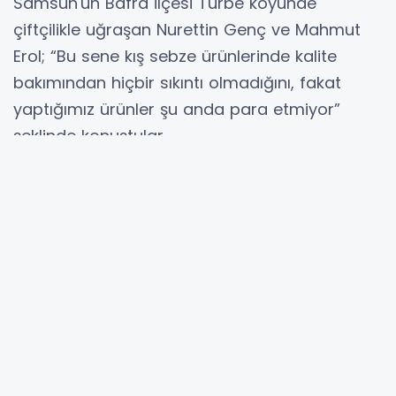
Samsun'un Bafra ilçesi Türbe köyünde
çiftçilikle uğraşan Nurettin Genç ve Mahmut
Erol; “Bu sene kış sebze ürünlerinde kalite
bakımından hiçbir sıkıntı olmadığını, fakat
yaptığımız ürünler şu anda para etmiyor”
şeklinde konuştular.
Bafra’lı Çiftçiler; “Kış sebzesi olarak kanlıbahar,
Kırmızı lahana, Beyaz Lahana, Brokoli ve
Pırasa'da fiyatlar çok düşük. Bu ürünlerimize
dışarıdan istek, yani alıcı olmadığından
yaptığımız ürünlerin çoğu Bafra halinde
müşteri bekliyor. Bafra halinde Kanlıbahar
ortalama kilosu kilosu 20 kuruş'tan, Beyaz
Lahana 30 kuruş, Kırmızı lahana 45 kuruş,
pırasa 45 kuruş ve Brokoli ise toptan fiyatına