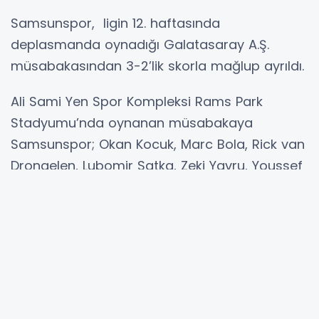
Samsunspor, ligin 12. haftasında
deplasmanda oynadığı Galatasaray A.Ş.
müsabakasından 3-2’lik skorla mağlup ayrıldı.
Ali Sami Yen Spor Kompleksi Rams Park
Stadyumu’nda oynanan müsabakaya
Samsunspor; Okan Kocuk, Marc Bola, Rick van
Drongelen, Lubomir Satka, Zeki Yavru, Youssef
Ait Bennasser, Olivier Ntcham, Emre Kılınç,
Carlo Holse, Landry Dimata ve Marius
Mouandilmadji ilk 11’i ile çıktı.
İlk devreye Samsunspor, rakip kalede
oluşturduğu tehlikeli pozisyonlardan
yararlanamadı. 3. dakikada ev sahibi ekip