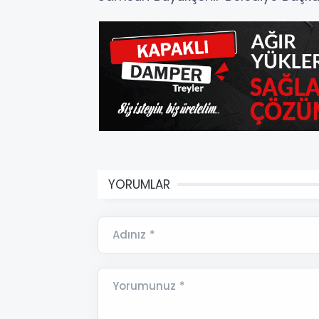
YORUMLAR
Adınız *
Yorumunuz *