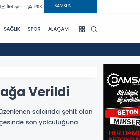
İletişim
RSS
SAĞLIK
SPOR
ALAÇAM
15:24
Bafra'
ağa Verildi
zenlenen saldırıda şehit olan
çesinde son yolculuğuna