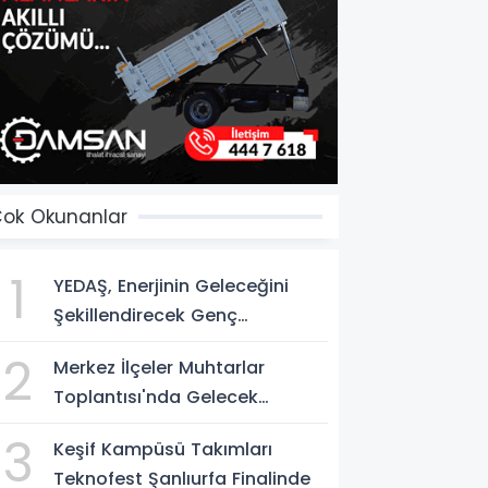
ok Okunanlar
1
YEDAŞ, Enerjinin Geleceğini
Şekillendirecek Genç
Yetenekleri Arıyor
2
Merkez İlçeler Muhtarlar
Toplantısı'nda Gelecek
Vizyonu Ele Alındı
3
Keşif Kampüsü Takımları
Teknofest Şanlıurfa Finalinde