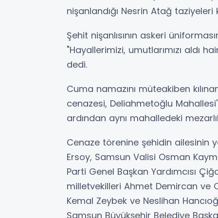
nişanlandığı Nesrin Atağ taziyeleri k
Şehit nişanlısının askeri üniformas
"Hayallerimizi, umutlarımızı aldı 
dedi.
Cuma namazını müteakiben kılınan
cenazesi, Deliahmetoğlu Mahallesi'
ardından aynı mahalledeki mezarlık
Cenaze törenine şehidin ailesinin y
Ersoy, Samsun Valisi Osman Kayma
Parti Genel Başkan Yardımcısı Çi
milletvekilleri Ahmet Demircan ve O
Kemal Zeybek ve Neslihan Hancıoğlu,
Samsun Büyükşehir Belediye Başkanı 