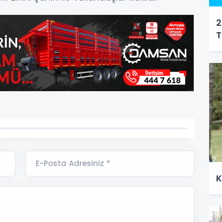
2
T
E-Posta Adresiniz *
K