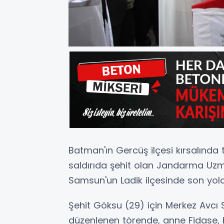
Batman'ın Gercüş ilçesi kırsalınd
saldırıda şehit olan Jandarma U
Samsun'un Ladik ilçesinde son yol
Şehit Göksu (29) için Merkez Avc
düzenlenen törende, anne Fidase, b