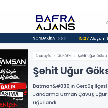
15:27
SONDAKİKA
Alaçam 
Anasayfa
GÜNDEM
Şehit Uğur Göksu 
Şehit Uğur Göks
Batman&#039;ın Gercüş ilçesi k
Jandarma Uzman Çavuş Uğur G
uğurlandı.