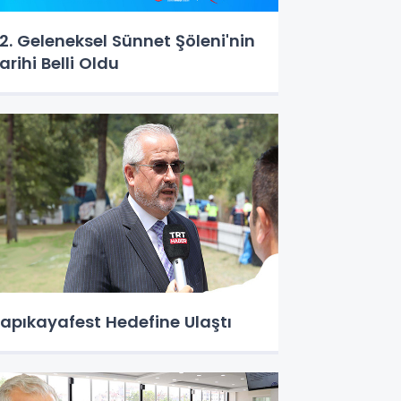
2. Geleneksel Sünnet Şöleni'nin
arihi Belli Oldu
apıkayafest Hedefine Ulaştı