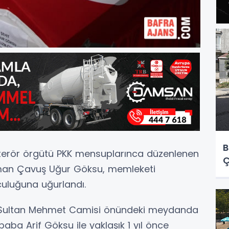
B
a terör örgütü PKK mensuplarınca düzenlenen
Ç
zman Çavuş Uğur Göksu, memleketi
culuğuna uğurlandı.
ı Sultan Mehmet Camisi önündeki meydanda
aba Arif Göksu ile yaklaşık 1 yıl önce