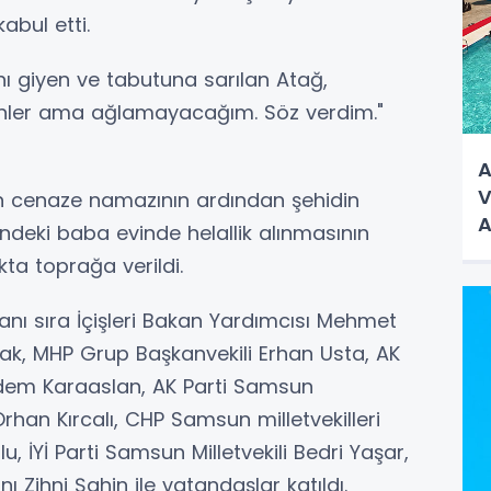
abul etti.
ını giyen ve tabutuna sarılan Atağ,
hainler ama ağlamayacağım. Söz verdim."
A
V
 cenaze namazının ardından şehidin
A
ndeki baba evinde helallik alınmasının
ta toprağa verildi.
anı sıra İçişleri Bakan Yardımcısı Mehmet
k, MHP Grup Başkanvekili Erhan Usta, AK
ğdem Karaaslan, AK Parti Samsun
rhan Kırcalı, CHP Samsun milletvekilleri
 İYİ Parti Samsun Milletvekili Bedri Yaşar,
Zihni Şahin ile vatandaşlar katıldı.