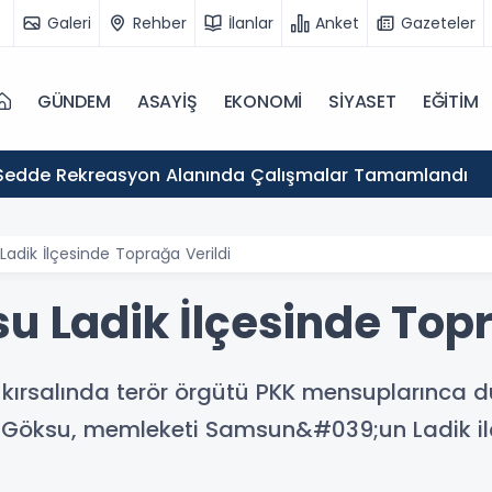
Galeri
Rehber
İlanlar
Anket
Gazeteler
GÜNDEM
ASAYİŞ
EKONOMİ
SİYASET
EĞİTİM
Sedde Rekreasyon Alanında Çalışmalar Tamamlandı
Ladik İlçesinde Toprağa Verildi
u Ladik İlçesinde Topr
ırsalında terör örgütü PKK mensuplarınca dü
öksu, memleketi Samsun&#039;un Ladik il