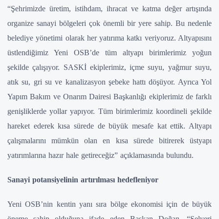
“Şehrimizde üretim, istihdam, ihracat ve katma değer artışında
organize sanayi bölgeleri çok önemli bir yere sahip. Bu nedenle
belediye yönetimi olarak her yatırıma katkı veriyoruz. Altyapısını
üstlendiğimiz Yeni OSB’de tüm altyapı birimlerimiz yoğun
şekilde çalışıyor. SASKİ ekiplerimiz, içme suyu, yağmur suyu,
atık su, gri su ve kanalizasyon şebeke hattı döşüyor. Ayrıca Yol
Yapım Bakım ve Onarım Dairesi Başkanlığı ekiplerimiz de farklı
genişliklerde yollar yapıyor. Tüm birimlerimiz koordineli şekilde
hareket ederek kısa sürede de büyük mesafe kat ettik. Altyapı
çalışmalarını mümkün olan en kısa sürede bitirerek üstyapı
yatırımlarına hazır hale getireceğiz” açıklamasında bulundu.
Sanayi potansiyelinin artırılması hedefleniyor
Yeni OSB’nin kentin yanı sıra bölge ekonomisi için de büyük
öneme sahip olduğuna ifade eden Başkan Doğan, “Selyeri