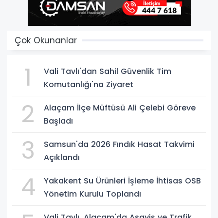
Çok Okunanlar
1
Vali Tavlı'dan Sahil Güvenlik Tim
Komutanlığı'na Ziyaret
2
Alaçam İlçe Müftüsü Ali Çelebi Göreve
Başladı
3
Samsun'da 2026 Fındık Hasat Takvimi
Açıklandı
4
Yakakent Su Ürünleri İşleme İhtisas OSB
Yönetim Kurulu Toplandı
Vali Tavlı, Alaçam'da Asayiş ve Trafik