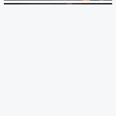
Samsun Ticaret ve Sanayi Odası (STSO)
Yönetim Kurulu Başkanı Salih Zeki
Murzioğlu, İSO’nun 2023 raporuna göre
Türkiye'nin İlk 500 Sanayi Kuruluşu arasına
girmeyi başaran Samsunlu altı firmayı
kutlayarak, başarılarının devamını diledi.
İstanbul Sanayi Odası'nın her yıl hazırladığı Türkiye'nin İlk
500 Büyük Sanayici Kuruluşu'nun 2023 yılı raporu
sonuçları açıklandı. Açıklanan sonuçlara göre, listeye
Samsun'dan altı firma adını yazdırmayı başardı. Listeye,