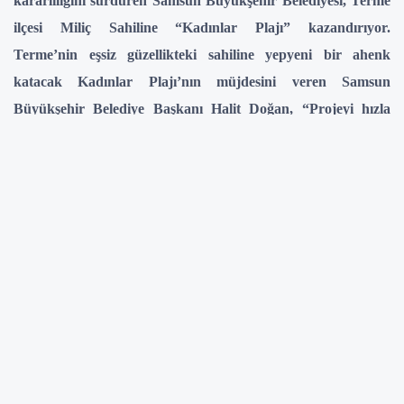
kararlılığını sürdüren Samsun Büyükşehir Belediyesi, Terme
ilçesi Miliç Sahiline “Kadınlar Plajı” kazandırıyor.
Terme’nin eşsiz güzellikteki sahiline yepyeni bir ahenk
katacak Kadınlar Plajı’nın müjdesini veren Samsun
Büyükşehir Belediye Başkanı Halit Doğan, “Projeyi hızla
tamamlayarak önümüzdeki yaz sezonunda hizmete sunmayı
planlıyoruz” dedi.
Samsun’da sosyal, kültürel ve sportif alanların artırılması
noktasında her alanda hummalı çalışmalar yürüten Samsun
Büyükşehir Belediyesi, kadınların sosyal yaşamda daha aktif yer
almasını destekleyecek projelere büyük önem veriyor.
Büyükşehir Belediyesi eğitimden meslek kurslarına, gezi ve
sanatsal etkinliklere ve kadınlara özel sosyal alanların sayısının
artırılmasına kadar birçok konuda projeler üretmeye devam
ediyor. Bu anlayışla Samsun Büyükşehir Belediyesi, SBB