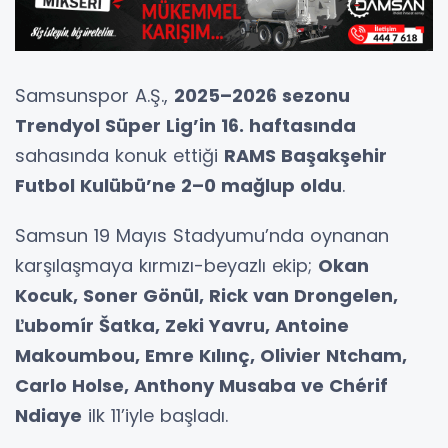
Samsunspor A.Ş.,
2025–2026 sezonu
Trendyol Süper Lig’in 16. haftasında
sahasında konuk ettiği
RAMS Başakşehir
Futbol Kulübü’ne 2–0 mağlup oldu
.
Samsun 19 Mayıs Stadyumu’nda oynanan
karşılaşmaya kırmızı-beyazlı ekip;
Okan
Kocuk, Soner Gönül, Rick van Drongelen,
Ľubomír Šatka, Zeki Yavru, Antoine
Makoumbou, Emre Kılınç, Olivier Ntcham,
Carlo Holse, Anthony Musaba ve Chérif
Ndiaye
ilk 11’iyle başladı.