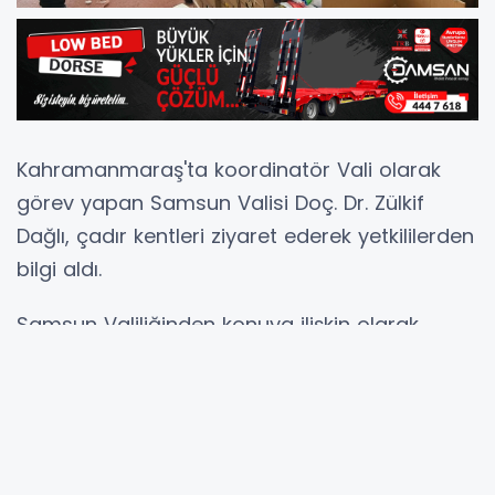
Kahramanmaraş'ta koordinatör Vali olarak
görev yapan Samsun Valisi Doç. Dr. Zülkif
Dağlı, çadır kentleri ziyaret ederek yetkililerden
bilgi aldı.
Samsun Valiliğinden konuya ilişkin olarak
yapılan açıklamada; “Kahramanmaraş Fuar
Merkezi ve Atatürk Parkı ile Vali Saim Çotur
çadır kentlerini ziyaret ederek, beslenme,
sağlık, barınma ve diğer yardım faaliyetleri ile
çocuk oyun çadırı, kütüphane çadırı ve