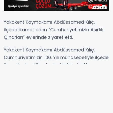
Yakakent Kaymakamı Abdüssamed Kılıç,
ilçede ikamet eden “Cumhuriyetimizin Asırlık
Çınarları” evlerinde ziyaret etti.
Yakakent Kaymakamı Abdüssamed Kılıç,
Cumhuriyetimizin 100. Yılı münasebetiyle ilçede
ikamet eden “Cumhuriyetimizin Asırlık
Çınarları” olan Gündüzlü Mahallesi'nde
yaşayan Ayşe ÇOBAN ve Çepni Mahallesinde
yaşayan Hanife Şahin ve Bayram Arslan'ı
evlerinde ziyaret etti.
Ziyarete İlçe Jandarma Komutanı, Emniyet