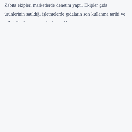
Zabıta ekipleri marketlerde denetim yaptı. Ekipler gıda
ürünlerinin satıldığı işletmelerde gıdaların son kullanma tarihi ve
etiket fiyatlarını mercek altına aldı.
Vatandaşların sağlıklı ve hijyenik gıdaya ulaşması için
çalışmalarını sürdüren, İlkadım zabıtası, ilçede denetimlerini
sürdürüyor. Bu kapsamda ekipler, merkezdeki market ve gıda
ürünleri satış noktalarını tek tek denetledi. Denetimlerde son
kullanma tarihi geçmiş ürüne imha edilmek üzere el konulurken,
işletme sahiplerine ise cezai işlem uygulandı.
“Son kullanma tarihine dikkat edelim”
Yapılan denetimler hakkında bilgiler aktaran İlkadım Belediyesi
Zabıta Müdürü Şeref Sarı;” Ekiplerimiz ürünlerin son kullanma
tarihlerine ve etiketlerine bakıyor. Üretim yeri ve tarihi bilgilerini