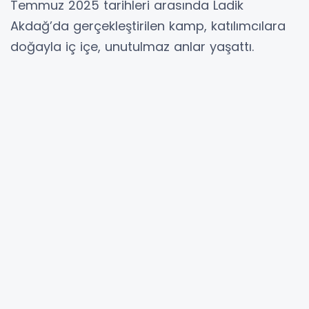
Temmuz 2025 tarihleri arasında Ladik
Akdağ’da gerçekleştirilen kamp, katılımcılara
doğayla iç içe, unutulmaz anlar yaşattı.
Samsun Sosyal Hizmetler İl Müdürlüğü,
Samsun Gençlik Spor İl Müdürlüğü ve Samsun
Büyükşehir Belediyesi işbirliğinde Ladik
Akdağ’da engelli bireylere yönelik üçer günlük
kamplar düzenleniyor. Yaz boyunca devam
edecek olan bu özel program, engelli
bireylerin sosyal hayata aktif katılımını teşvik
etmeyi, moral ve motivasyonlarını artırmayı,
özgüvenlerini pekiştirmeyi ve etkinlikler
aracılığıyla psiko-sosyal destek sunmayı
amaçlıyor.