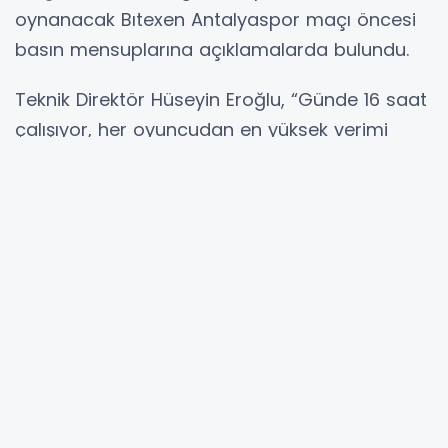
oynanacak Bıtexen Antalyaspor maçı öncesi
basın mensuplarına açıklamalarda bulundu.
Teknik Direktör Hüseyin Eroğlu, “Günde 16 saat
çalışıyor, her oyuncudan en yüksek verimi
almaya odaklanıyor ve bir sistem
kurguluyoruz. Bu açıdan her oyuncum çok
değerli ve her zaman hazır" vurgusu yaptı.
Geçen sezon bir söz verdik ve 11 yıllık hasreti
bitirerek şampiyonluk kupasını Samsun'a
kazandırdık. Bizi zafere götüren en önemli
faktörlerden biri de sonuçlar ne olursa olsun
kurduğumuz sistemi uygulamak oldu.
Geçen sezon 7 puan kaybettiğimiz dönemde